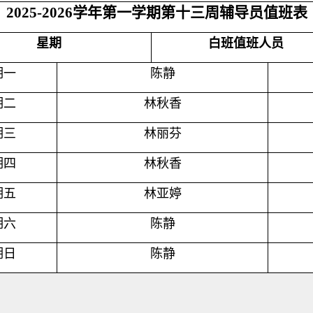
2025-2026
学年第一学期第十三周辅导员值班表
星期
白班值班人员
期一
陈静
期二
林秋香
期三
林丽芬
期四
林秋香
期五
林亚婷
期六
陈静
期日
陈静